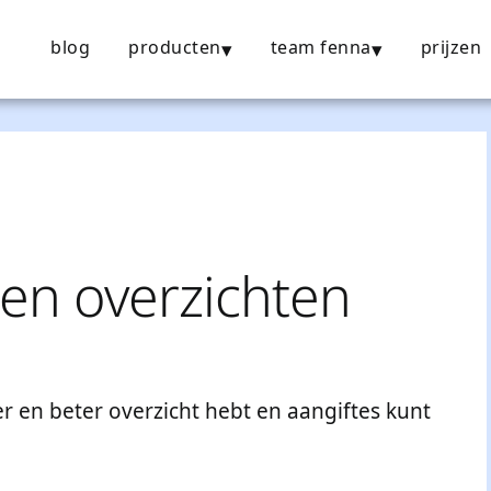
n
blog
producten
team fenna
prijzen
 en overzichten
r en beter overzicht hebt en aangiftes kunt