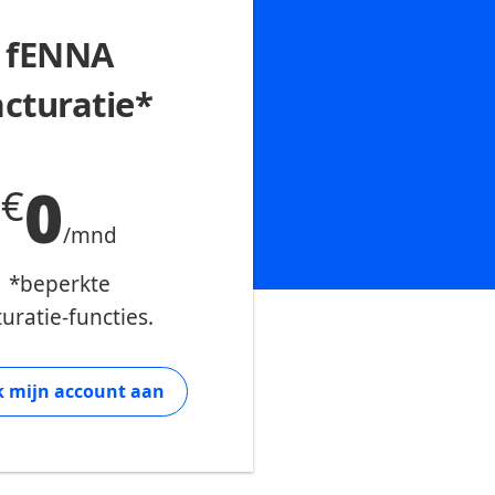
fENNA
acturatie*
0
€
/mnd
*beperkte
turatie-functies.
 mijn account aan