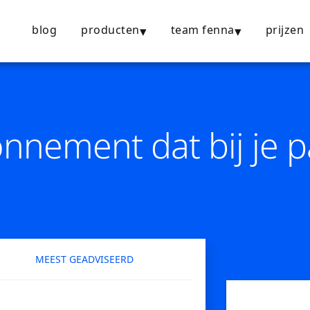
blog
producten
team fenna
prijzen
onnement dat bij je p
MEEST GEADVISEERD