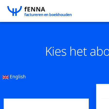
fENNA
factureren en boekhouden
Kies het ab
English