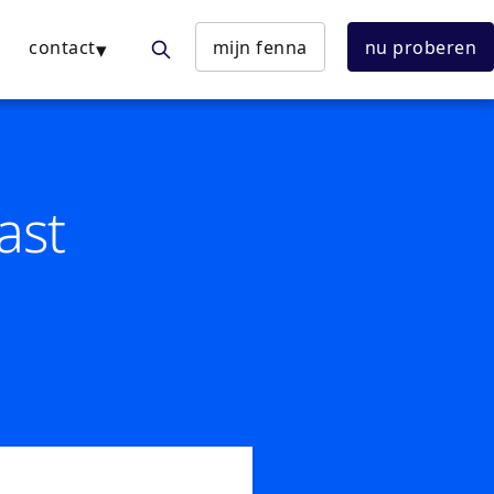
contact
mijn fenna
nu proberen
ast