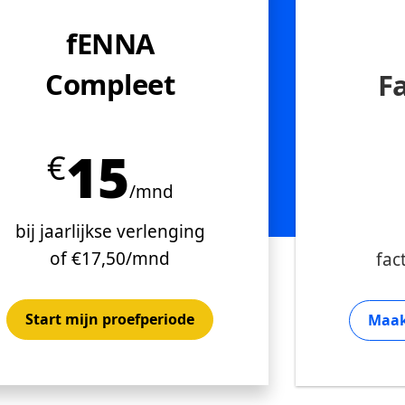
fENNA
Compleet
F
15
€
/mnd
bij jaarlijkse verlenging
of €17,50/mnd
fac
Start mijn proefperiode
Maak