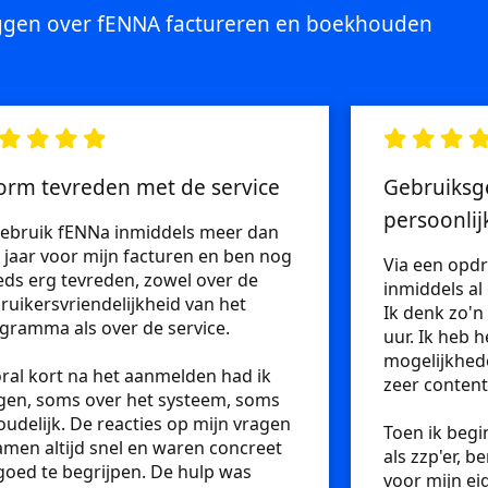
gen over fENNA factureren en boekhouden
orm tevreden met de service
Gebruiksg
persoonlij
gebruik fENNa inmiddels meer dan
 jaar voor mijn facturen en ben nog
Via een opdr
eds erg tevreden, zowel over de
inmiddels al
ruikersvriendelijkheid van het
Ik denk zo'n
gramma als over de service.
uur. Ik heb 
mogelijkhede
ral kort na het aanmelden had ik
zeer conten
gen, soms over het systeem, soms
oudelijk. De reacties op mijn vragen
Toen ik begi
men altijd snel en waren concreet
als zzp'er, 
goed te begrijpen. De hulp was
voor mijn ei