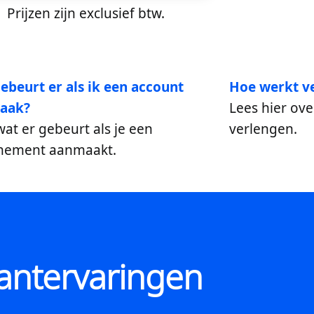
Prijzen zijn exclusief btw.
ebeurt er als ik een account
Hoe werkt ve
aak?
Lees hier ove
wat er gebeurt als je een
verlengen.
nement aanmaakt.
antervaringen