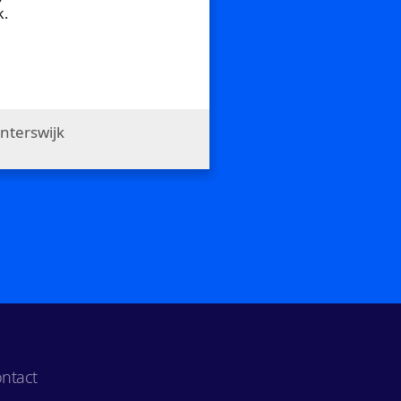
k.
nterswijk
ntact