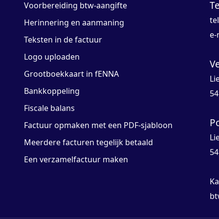
T
Voorbereiding btw-aangifte
te
Herinnering en aanmaning
e-
Teksten in de factuur
Logo uploaden
V
Grootboekkaart in fENNA
Li
Bankkoppeling
54
Fiscale balans
P
Factuur opmaken met een PDF-sjabloon
Li
Meerdere facturen tegelijk betaald
54
Een verzamelfactuur maken
Ka
bt