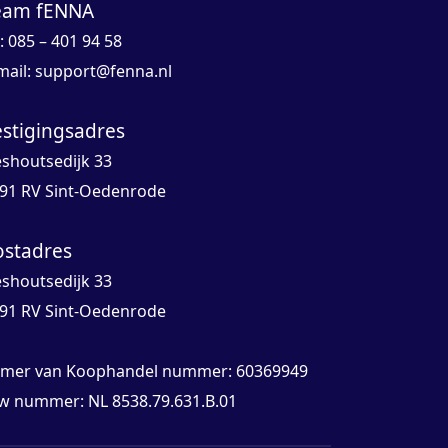
eam fENNA
l: 085 – 401 94 58
mail:
support@fenna.nl
estigingsadres
eshoutsedijk 33
91 RV Sint-Oedenrode
ostadres
eshoutsedijk 33
91 RV Sint-Oedenrode
mer van Koophandel nummer: 60369949
w nummer: NL 8538.79.631.B.01