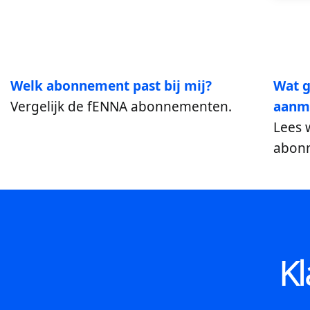
Welk abonnement past bij mij?
Wat g
Vergelijk de fENNA abonnementen.
aanm
Lees 
abon
Kl