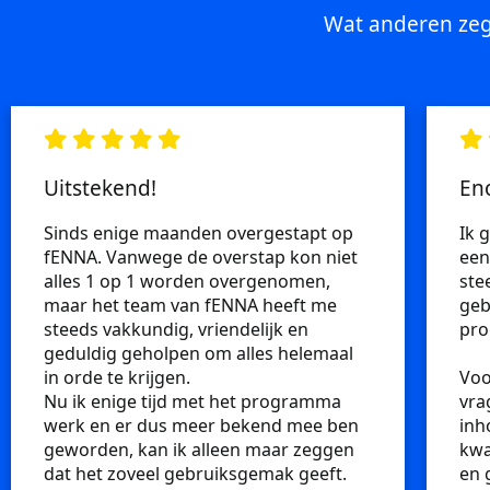
Wat anderen zeg
Uitstekend!
En
Sinds enige maanden overgestapt op
Ik 
fENNA. Vanwege de overstap kon niet
een
alles 1 op 1 worden overgenomen,
ste
maar het team van fENNA heeft me
geb
steeds vakkundig, vriendelijk en
pro
geduldig geholpen om alles helemaal
in orde te krijgen.
Voo
Nu ik enige tijd met het programma
vra
werk en er dus meer bekend mee ben
inh
geworden, kan ik alleen maar zeggen
kwa
dat het zoveel gebruiksgemak geeft.
en 