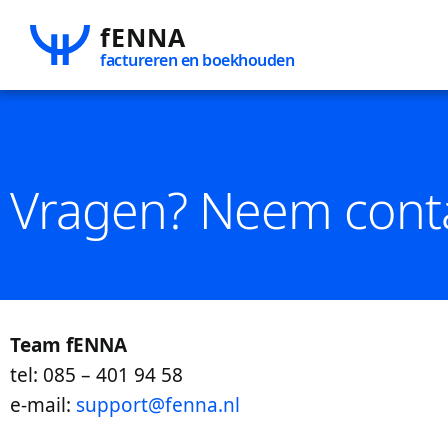
fENNA
factureren en boekhouden
Vragen? Neem cont
Team fENNA
tel: 085 – 401 94 58
e-mail:
support@fenna.nl