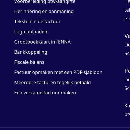
T
Voorbereiding btw-aangifte
te
Herinnering en aanmaning
e-
Teksten in de factuur
Logo uploaden
V
Grootboekkaart in fENNA
Li
Bankkoppeling
54
Fiscale balans
P
Factuur opmaken met een PDF-sjabloon
Li
Meerdere facturen tegelijk betaald
54
Een verzamelfactuur maken
Ka
bt