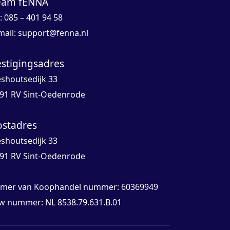
eam fENNA
l: 085 – 401 94 58
mail:
support@fenna.nl
estigingsadres
eshoutsedijk 33
91 RV Sint-Oedenrode
ostadres
eshoutsedijk 33
91 RV Sint-Oedenrode
mer van Koophandel nummer: 60369949
w nummer: NL 8538.79.631.B.01