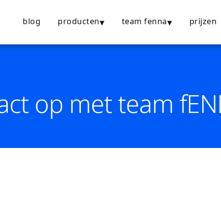
blog
producten
team fenna
prijzen
act op met team fE