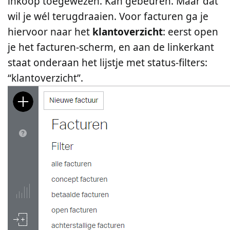
inkoop toegewezen. Kan gebeuren. Maar dat
wil je wél terugdraaien. Voor facturen ga je
fenna overstapservice
hiervoor naar het
klantoverzicht
: eerst open
je het facturen-scherm, en aan de linkerkant
vergelijk fenna-abonnementen
staat onderaan het lijstje met status-filters:
“klantoverzicht”.
team fenna
wij zijn team fenna
wat zeggen onze klanten
boekhouden of omdenken
prijzen