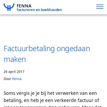
fENNA
factureren en boekhouden
blog
Factuurbetaling ongedaan
maken
producten
fenna facturatie
26 april 2017
Door
fenna
fenna facturatie-plus
Soms vergis je je bij het verwerken van een
betaling, en heb je een verkeerde factuur of
fenna compleet