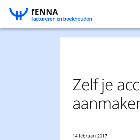
fENNA
Zoeke
factureren en boekhouden
naar:
Zelf je ac
aanmake
14 februari 2017