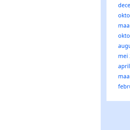
dec
okto
maa
okto
augu
mei
apri
maa
febr