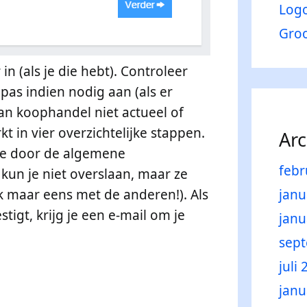
Log
Groo
n (als je die hebt). Controleer
pas indien nodig aan (als er
an koophandel niet actueel of
kt in vier overzichtelijke stappen.
Ar
 je door de algemene
febr
kun je niet overslaan, maar ze
jk maar eens met de anderen!). Als
janu
tigt, krijg je een e-mail om je
janu
sep
juli
janu